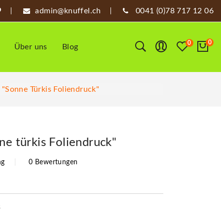
admin@knuffel.ch
0041 (0)78 717 12 06
0
0
Über uns
Blog
 "Sonne Türkis Foliendruck"
ne türkis Foliendruck"
ng
0 Bewertungen
3