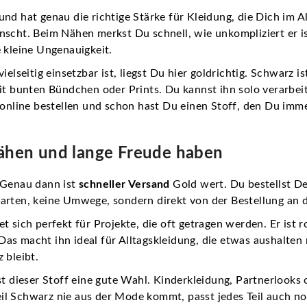
nd hat genau die richtige Stärke für Kleidung, die Dich im Al
scht. Beim Nähen merkst Du schnell, wie unkompliziert er ist.
 kleine Ungenauigkeit.
elseitig einsetzbar ist, liegst Du hier goldrichtig. Schwarz is
mit bunten Bündchen oder Prints. Du kannst ihn solo verarbei
h online bestellen und schon hast Du einen Stoff, den Du im
 nähen und lange Freude haben
 Genau dann ist
schneller Versand
Gold wert. Du bestellst De
Warten, keine Umwege, sondern direkt von der Bestellung an 
 sich perfekt für Projekte, die oft getragen werden. Er ist r
as macht ihn ideal für Alltagskleidung, die etwas aushalten 
 bleibt.
t dieser Stoff eine gute Wahl. Kinderkleidung, Partnerlooks o
l Schwarz nie aus der Mode kommt, passt jedes Teil auch no