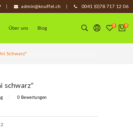
admin@knuffel.ch
0041 (0)78 717 12 06
0
0
Über uns
Blog
Uni Schwarz"
ni schwarz"
ng
0 Bewertungen
12