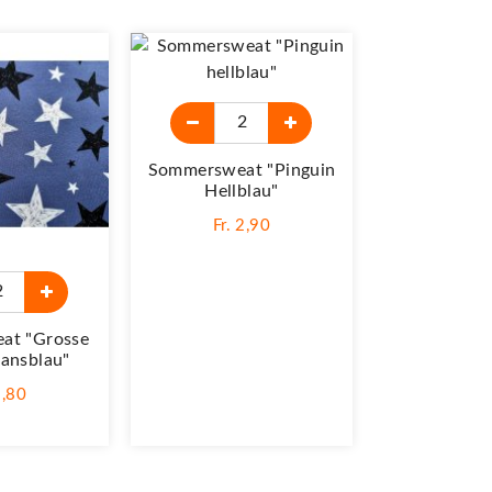
Sommersweat "Pinguin
Sommer
Hellblau"
"Totenkopf
Fr. 2,90
Fr. 
at "Grosse
eansblau"
2,80