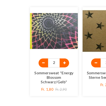
Sommersweat "Energy
Sommerswe
Blossom
Sterne Se
Schwarz/gelb"
Fr.
Fr. 1,80
Fr. 2,90