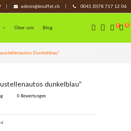
admin@knuffel.ch
0041 (0)78 717 12 06
0
0
n
Über uns
Blog
Baustellenautos Dunkelblau"
ustellenautos dunkelblau"
ng
0 Bewertungen
04