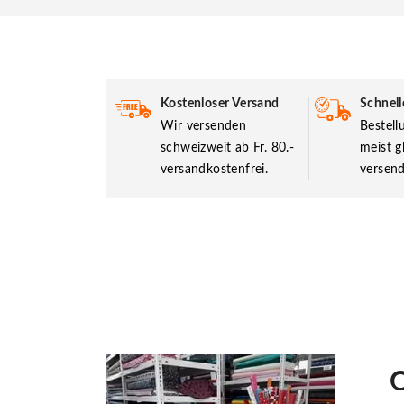
Kostenloser Versand
Schnell
Wir versenden
Bestel
schweizweit ab Fr. 80.-
meist g
versandkostenfrei.
versend
O