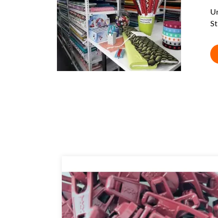
Un
St