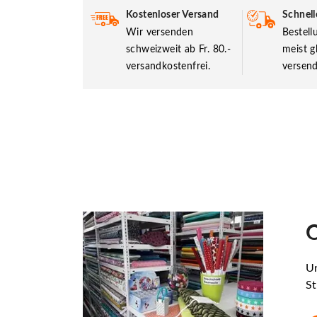
Kostenloser Versand
Schnell
Wir versenden
Bestel
schweizweit ab Fr. 80.-
meist g
versandkostenfrei.
versend
O
Un
St