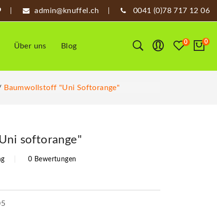
admin@knuffel.ch
0041 (0)78 717 12 06
0
0
Über uns
Blog
Baumwollstoff "Uni Softorange"
Uni softorange"
ng
0 Bewertungen
05