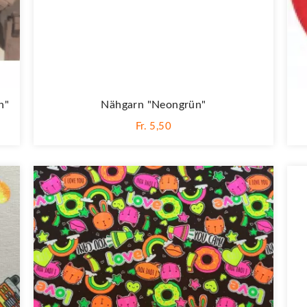
n"
Nähgarn "neongrün"
Fr. 5,50