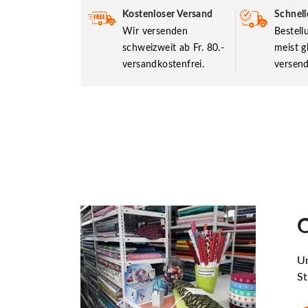
Kostenloser Versand
Schnell
Wir versenden
Bestel
schweizweit ab Fr. 80.-
meist g
versandkostenfrei.
versend
O
Un
St