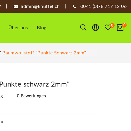
admin@knuffel.ch
0041 (0)78 717 12 06
0
0
Über uns
Blog
Baumwollstoff "Punkte Schwarz 2mm"
"Punkte schwarz 2mm"
ng
0 Bewertungen
09