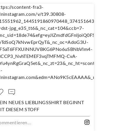
EBLINGSSHIRT BEGINNT
NÄH DIR DEINEN EIGENE
OFF
WANDERJUPE!
Kommentieren...