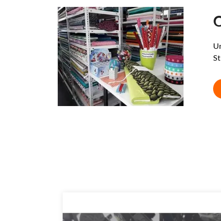
O
Un
St