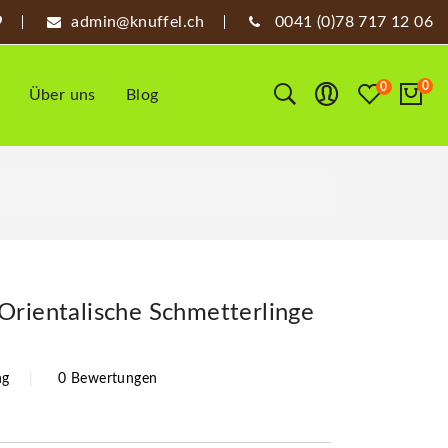
admin@knuffel.ch
0041 (0)78 717 12 06
0
0
Über uns
Blog
Orientalische Schmetterlinge
ng
0 Bewertungen