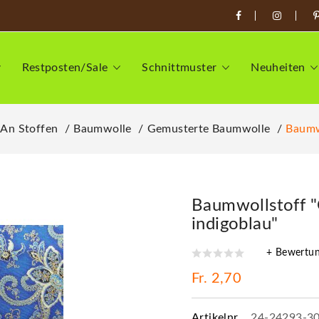
Restposten/Sale
Schnittmuster
Neuheiten
 An Stoffen
Baumwolle
Gemusterte Baumwolle
Baumw
Baumwollstoff "
indigoblau"
+ Bewertu
Fr. 2,70
Artikelnr.
24-24293-3