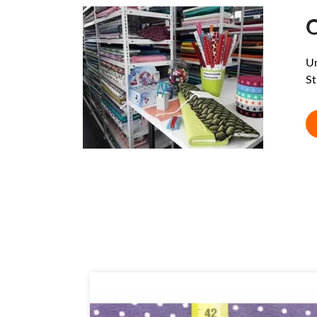
O
Un
St