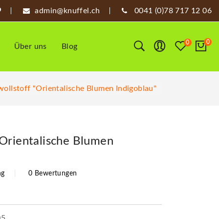
admin@knuffel.ch
0041 (0)78 717 12 06
0
0
Über uns
Blog
ollstoff "Orientalische Blumen Indigoblau"
Orientalische Blumen
ng
0 Bewertungen
05