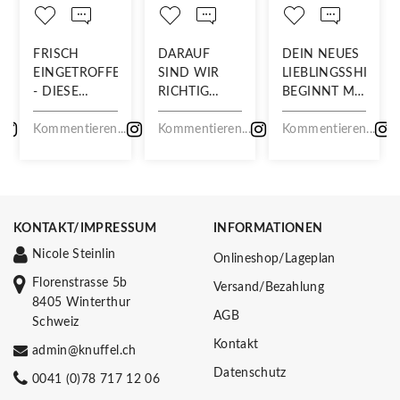
FRISCH
DARAUF
DEIN NEUES
EINGETROFFEN
SIND WIR
LIEBLINGSSHIRT
- DIESE
RICHTIG
BEGINNT MIT
NEUHEITEN
STOLZ!
DIESEM
.
WILLST DU
Kommentieren...
Kommentieren...
STOFF
Kommentieren...
NICHT
VERPASSEN!
KONTAKT/IMPRESSUM
INFORMATIONEN
Nicole Steinlin
Onlineshop/Lageplan
Florenstrasse 5b
Versand/Bezahlung
8405 Winterthur
AGB
Schweiz
Kontakt
admin@knuffel.ch
Datenschutz
0041 (0)78 717 12 06