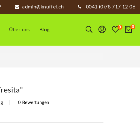
admin@knuffel.ch
0041 (0)78 717 12 06
0
0
Über uns
Blog
resita"
ng
0 Bewertungen