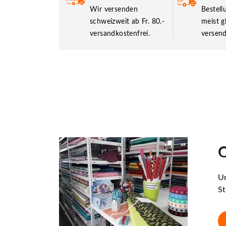
Wir versenden
Bestel
schweizweit ab Fr. 80.-
meist g
versandkostenfrei.
versend
O
Un
St