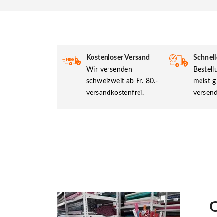
Kostenloser Versand
Schnell
Wir versenden
Bestel
schweizweit ab Fr. 80.-
meist g
versandkostenfrei.
versend
O