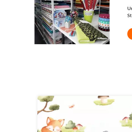
Un
St