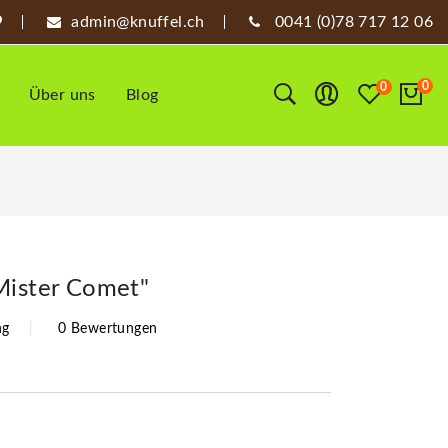
admin@knuffel.ch
0041 (0)78 717 12 06
0
0
Über uns
Blog
Mister Comet"
ng
0 Bewertungen