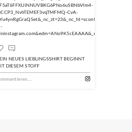
EIN NEUES LIEBLINGSSHIRT BEGINNT
NÄH DIR D
IT DIESEM STOFF
WANDERJU
ommentieren...
Kommentiere