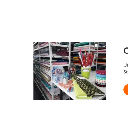
O
Un
St