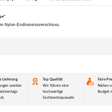
ge"
m Nylon-Endlosreissverschluss.
e Lieferung
Top Qualität
Faire Pre
lungen werden
Wir führen eine
Nähen so
leichentags
hochwertige
Budget m
et.
Sortimentsauswahl.