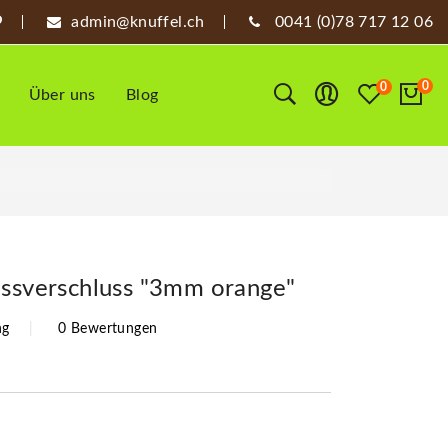
admin@knuffel.ch
0041 (0)78 717 12 06
0
0
Über uns
Blog
issverschluss "3mm orange"
ng
0 Bewertungen