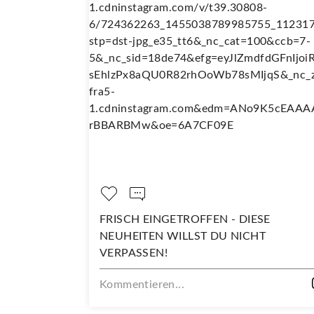
TROFFEN - DIESE
DARAUF SIND WIR RICH
ILLST DU NICHT
Kommentieren...
..