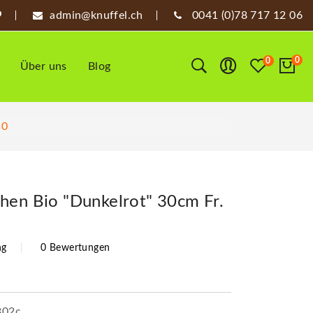
admin@knuffel.ch
0041 (0)78 717 12 06
0
0
Über uns
Blog
50
hen Bio "Dunkelrot" 30cm Fr.
ng
0 Bewertungen
302c