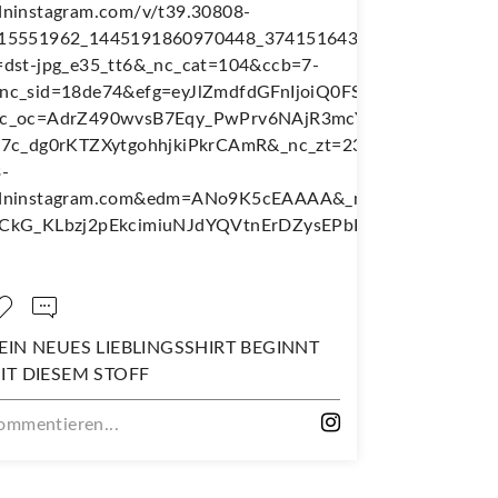
INNT
NÄH DIR DEINEN EIGENEN
WANDERJUPE!
Kommentieren...