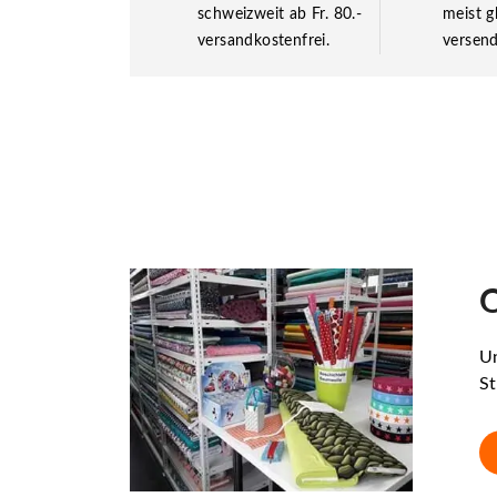
schweizweit ab Fr. 80.-
meist g
versandkostenfrei.
versend
O
Un
St