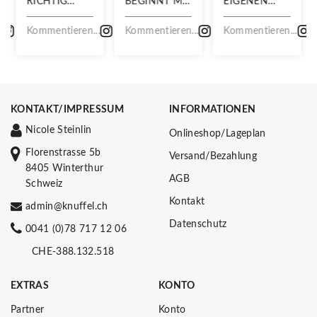
RICHTIG
BEGINNT MIT
EIGENEN
STOLZ!
DIESEM
WANDERJUPE!
.
Kommentieren...
STOFF
Kommentieren...
Kommentieren...
KONTAKT/IMPRESSUM
INFORMATIONEN
Nicole Steinlin
Onlineshop/Lageplan
Florenstrasse 5b
Versand/Bezahlung
8405 Winterthur
AGB
Schweiz
Kontakt
admin@knuffel.ch
Datenschutz
0041 (0)78 717 12 06
CHE-388.132.518
EXTRAS
KONTO
Partner
Konto