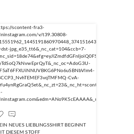
EIN NEUES LIEBLINGSSHIRT BEGINNT
NÄH DIR D
IT DIESEM STOFF
WANDERJU