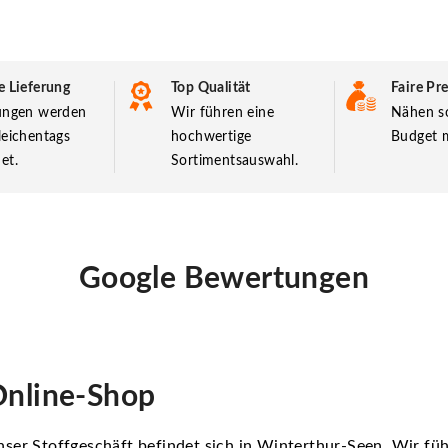
e Lieferung
Top Qualität
Faire Pre
lungen werden
Wir führen eine
Nähen so
leichentags
hochwertige
Budget m
et.
Sortimentsauswahl.
Google Bewertungen
nline-Shop
ser Stoffgeschäft befindet sich in Winterthur-Seen. Wir f