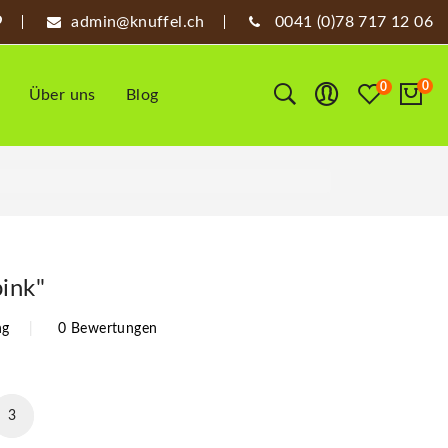
admin@knuffel.ch
0041 (0)78 717 12 06
0
0
Über uns
Blog
pink"
ng
0 Bewertungen
2