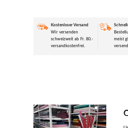
Kostenloser Versand
Schnell
Wir versenden
Bestel
schweizweit ab Fr. 80.-
meist g
versandkostenfrei.
versend
O
Un