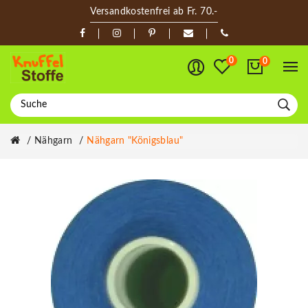
Versandkostenfrei ab Fr. 70.-
0
0
Nähgarn
Nähgarn "königsblau"