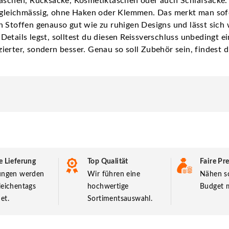
taschen, Rucksäcke, Kosmetiktaschen oder auch Schlafsäcke.
d gleichmässig, ohne Haken oder Klemmen. Das merkt man sof
en Stoffen genauso gut wie zu ruhigen Designs und lässt si
tails legst, solltest du diesen Reissverschluss unbedingt ein
erter, sondern besser. Genau so soll Zubehör sein, findest 
e Lieferung
Top Qualität
Faire Pre
lungen werden
Wir führen eine
Nähen so
leichentags
hochwertige
Budget m
et.
Sortimentsauswahl.