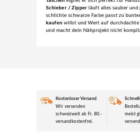
Taschen
eignet er sich perfekt für Hand
Schieber / Zipper
läuft alles sauber un
schlichte schwarze Farbe passt zu bunt
kaufen
willst und Wert auf durchdachte De
und macht dein Nähprojekt nicht komplizi
Kostenloser Versand
Schnell
Wir versenden
Bestel
schweizweit ab Fr. 80.-
meist g
versandkostenfrei.
versend