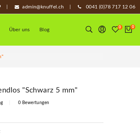
admin@knuffel.ch
0041 (0)78 717 12 06
0
0
Über uns
Blog
m"
 endlos "Schwarz 5 mm"
ng
0 Bewertungen
z