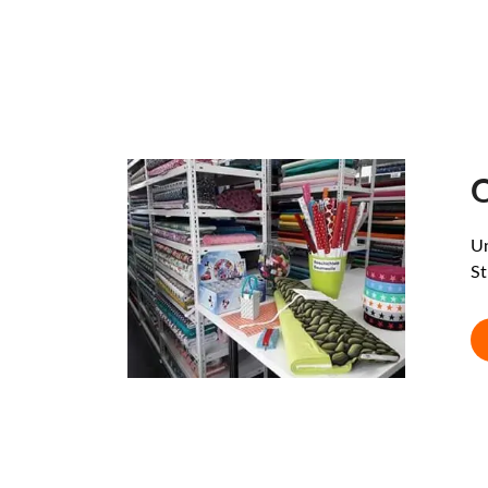
O
Un
St