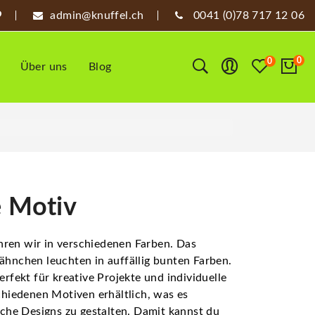
admin@knuffel.ch
0041 (0)78 717 12 06
0
0
Über uns
Blog
e Motiv
ren wir in verschiedenen Farben. Das
ähnchen leuchten in auffällig bunten Farben.
erfekt für kreative Projekte und individuelle
chiedenen Motiven erhältlich, was es
iche Designs zu gestalten. Damit kannst du