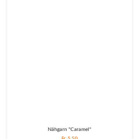
Nähgarn "caramel"
Fr. 5,50