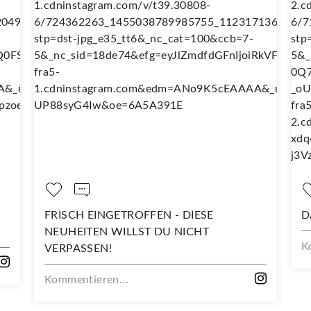
H EINGETROFFEN - DIESE
DARAUF SIND W
EITEN WILLST DU NICHT
Kommentieren...
ASSEN!
ntieren...