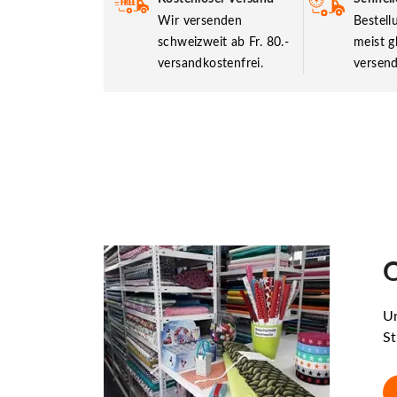
Wir versenden
Bestel
schweizweit ab Fr. 80.-
meist g
versandkostenfrei.
versend
O
Un
St