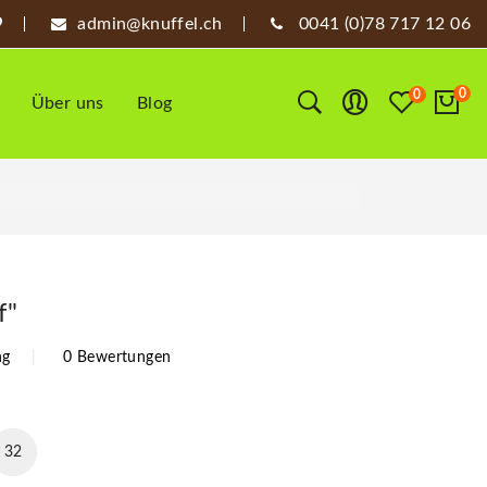
admin@knuffel.ch
0041 (0)78 717 12 06
0
0
Über uns
Blog
f"
ng
0 Bewertungen
31