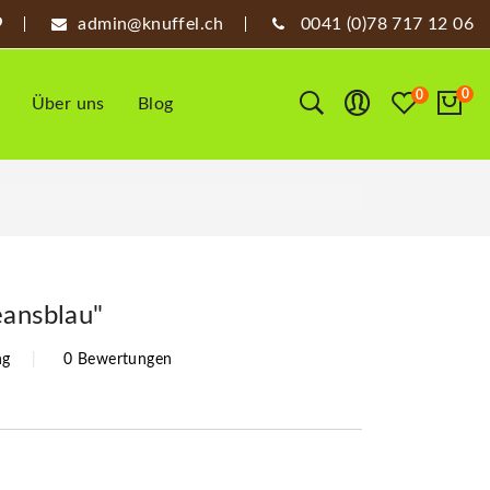
admin@knuffel.ch
0041 (0)78 717 12 06
0
0
Über uns
Blog
eansblau"
ng
0 Bewertungen