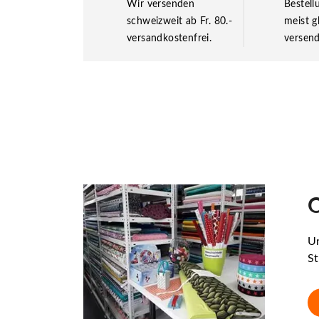
Wir versenden
Bestel
schweizweit ab Fr. 80.-
meist g
versandkostenfrei.
versend
O
Un
St