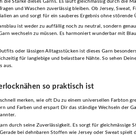
h die Stärke dieses Garns. Es läuft gleichmässig durch die Ma
 Tragen und Waschen zuverlässig bleiben. Ob Jersey, Sweat, F
ialien an und sorgt für ein sauberes Ergebnis ohne störende
Jeansblau ist weder zu auffällig noch zu neutral, sondern gen
as Garn wechseln zu müssen. Es harmoniert wunderbar mit Bla
utfits oder lässigen Alltagsstücken ist dieses Garn besonders
chzeitig für langlebige und belastbare Nähte. So sehen Dein
s aus.
locknähen so praktisch ist
chnell merken, wie oft Du zu einem universellen Farbton grei
tern und Farben und erspart Dir das ständige Wechseln der 
pannter.
rn durch seine Zuverlässigkeit. Es sorgt für gleichmässige S
Gerade bei dehnbaren Stoffen wie Jersey oder Sweat spielt da