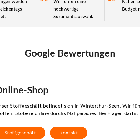
lungen werden
Wir führen eine
Nähen so
leichentags
hochwertige
Budget m
et.
Sortimentsauswahl.
Google Bewertungen
nline-Shop
ser Stoffgeschäft befindet sich in Winterthur-Seen. Wir f
offen. Stöbere online durchs Nähparadies. Bei Fragen darfs
Stoffgeschäft
Kontakt