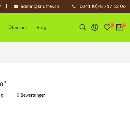
admin@knuffel.ch
0041 (0)78 717 12 06
0
0
Über uns
Blog
m"
ng
0 Bewertungen