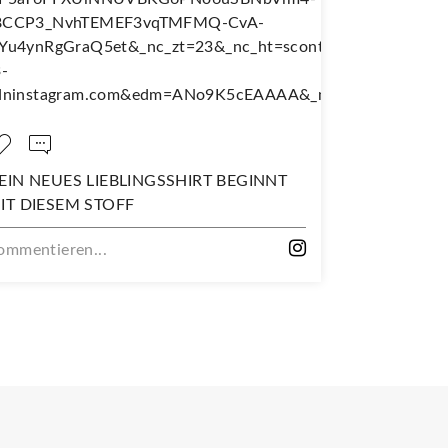
EIN NEUES LIEBLINGSSHIRT BEGINNT
NÄH DIR D
IT DIESEM STOFF
WANDERJU
ommentieren...
Kommentiere