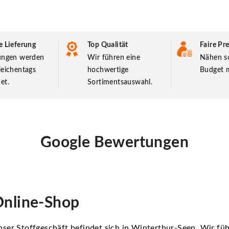
e Lieferung
Top Qualität
Faire Pre
lungen werden
Wir führen eine
Nähen so
leichentags
hochwertige
Budget m
et.
Sortimentsauswahl.
Google Bewertungen
nline-Shop
ser Stoffgeschäft befindet sich in Winterthur-Seen. Wir f