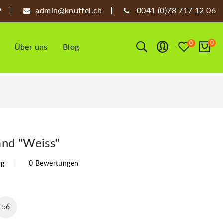
admin@knuffel.ch
0041 (0)78 717 12 06
0
0
Über uns
Blog
nd "Weiss"
ng
0 Bewertungen
55