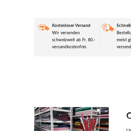
Kostenloser Versand
Schnell
Wir versenden
Bestel
schweizweit ab Fr. 80.-
meist g
versandkostenfrei.
versend
O
Un