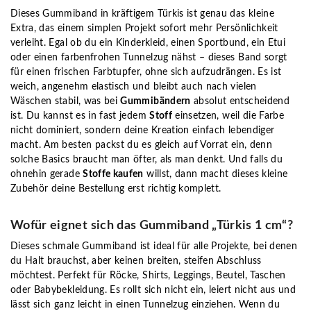
Dieses Gummiband in kräftigem Türkis ist genau das kleine
Extra, das einem simplen Projekt sofort mehr Persönlichkeit
verleiht. Egal ob du ein Kinderkleid, einen Sportbund, ein Etui
oder einen farbenfrohen Tunnelzug nähst – dieses Band sorgt
für einen frischen Farbtupfer, ohne sich aufzudrängen. Es ist
weich, angenehm elastisch und bleibt auch nach vielen
Wäschen stabil, was bei
Gummibändern
absolut entscheidend
ist. Du kannst es in fast jedem
Stoff
einsetzen, weil die Farbe
nicht dominiert, sondern deine Kreation einfach lebendiger
macht. Am besten packst du es gleich auf Vorrat ein, denn
solche Basics braucht man öfter, als man denkt. Und falls du
ohnehin gerade
Stoffe kaufen
willst, dann macht dieses kleine
Zubehör deine Bestellung erst richtig komplett.
Wofür eignet sich das Gummiband „Türkis 1 cm“?
Dieses schmale Gummiband ist ideal für alle Projekte, bei denen
du Halt brauchst, aber keinen breiten, steifen Abschluss
möchtest. Perfekt für Röcke, Shirts, Leggings, Beutel, Taschen
oder Babybekleidung. Es rollt sich nicht ein, leiert nicht aus und
lässt sich ganz leicht in einen Tunnelzug einziehen. Wenn du