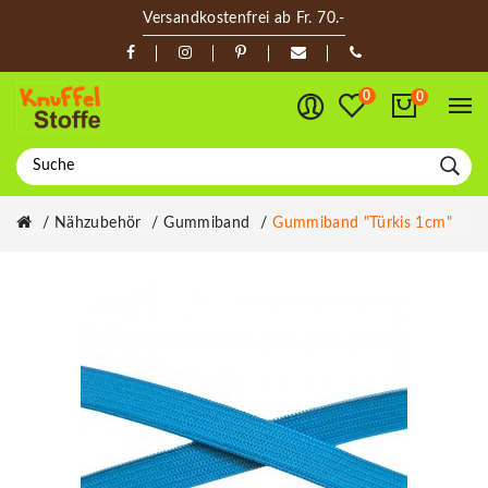
Versandkostenfrei ab Fr. 70.-
0
0
Nähzubehör
Gummiband
Gummiband "Türkis 1cm"