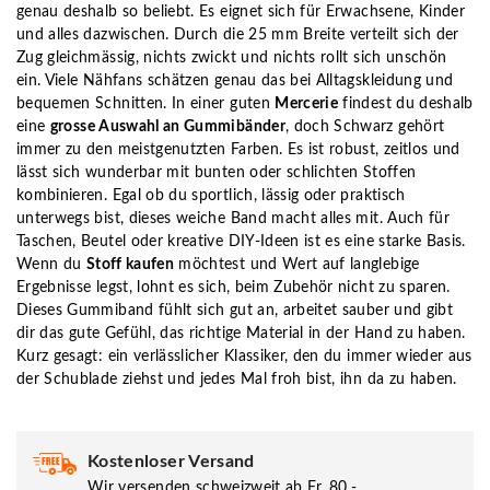
genau deshalb so beliebt. Es eignet sich für Erwachsene, Kinder
und alles dazwischen. Durch die 25 mm Breite verteilt sich der
Zug gleichmässig, nichts zwickt und nichts rollt sich unschön
ein. Viele Nähfans schätzen genau das bei Alltagskleidung und
bequemen Schnitten. In einer guten
Mercerie
findest du deshalb
eine
grosse Auswahl an Gummibänder
, doch Schwarz gehört
immer zu den meistgenutzten Farben. Es ist robust, zeitlos und
lässt sich wunderbar mit bunten oder schlichten Stoffen
kombinieren. Egal ob du sportlich, lässig oder praktisch
unterwegs bist, dieses weiche Band macht alles mit. Auch für
Taschen, Beutel oder kreative DIY-Ideen ist es eine starke Basis.
Wenn du
Stoff kaufen
möchtest und Wert auf langlebige
Ergebnisse legst, lohnt es sich, beim Zubehör nicht zu sparen.
Dieses Gummiband fühlt sich gut an, arbeitet sauber und gibt
dir das gute Gefühl, das richtige Material in der Hand zu haben.
Kurz gesagt: ein verlässlicher Klassiker, den du immer wieder aus
der Schublade ziehst und jedes Mal froh bist, ihn da zu haben.
Kostenloser Versand
Wir versenden schweizweit ab Fr. 80.-