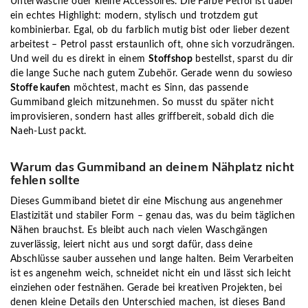
Unterwäsche oder kleine Accessoires. Die Farbe Petrol ist dabei
ein echtes Highlight: modern, stylisch und trotzdem gut
kombinierbar. Egal, ob du farblich mutig bist oder lieber dezent
arbeitest – Petrol passt erstaunlich oft, ohne sich vorzudrängen.
Und weil du es direkt in einem
Stoffshop
bestellst, sparst du dir
die lange Suche nach gutem Zubehör. Gerade wenn du sowieso
Stoffe kaufen
möchtest, macht es Sinn, das passende
Gummiband gleich mitzunehmen. So musst du später nicht
improvisieren, sondern hast alles griffbereit, sobald dich die
Naeh-Lust packt.
Warum das Gummiband an deinem Nähplatz nicht
fehlen sollte
Dieses Gummiband bietet dir eine Mischung aus angenehmer
Elastizität und stabiler Form – genau das, was du beim täglichen
Nähen brauchst. Es bleibt auch nach vielen Waschgängen
zuverlässig, leiert nicht aus und sorgt dafür, dass deine
Abschlüsse sauber aussehen und lange halten. Beim Verarbeiten
ist es angenehm weich, schneidet nicht ein und lässt sich leicht
einziehen oder festnähen. Gerade bei kreativen Projekten, bei
denen kleine Details den Unterschied machen, ist dieses Band