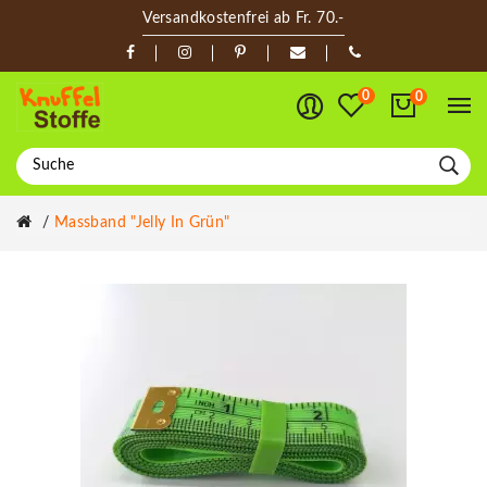
Versandkostenfrei ab Fr. 70.-
0
0
Massband "Jelly In Grün"