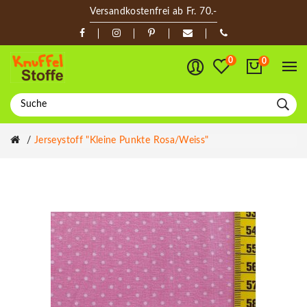
Versandkostenfrei ab Fr. 70.-
0
0
Jerseystoff "Kleine Punkte Rosa/weiss"