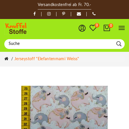
Versandkostenfrei ab Fr. 70.-
0
0
Jerseystoff "Elefantenmami Weiss"