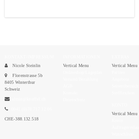
Kommentieren...
KONTAKT/IMPRESSUM
INFORMATIONEN
EXTRAS
Nicole Steinlin
Vertical Menu
Vertical Menu
Onlineshop/Lageplan
Partner
Florenstrasse 5b
Versand/Bezahlung
Angebote
8405 Winterthur
AGB
Seitenübersich
Schweiz
Kontakt
Stofflexikon
admin@knuffel.ch
Datenschutz
KONTO
0041 (0)78 717 12 06
Vertical Menu
CHE-388.132.518
Konto
Auftragsverlau
Wunschliste