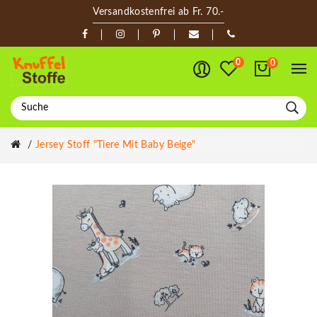
Versandkostenfrei ab Fr. 70.-
0
0
Jersey Stoff "Tiere Mit Baby Beige"