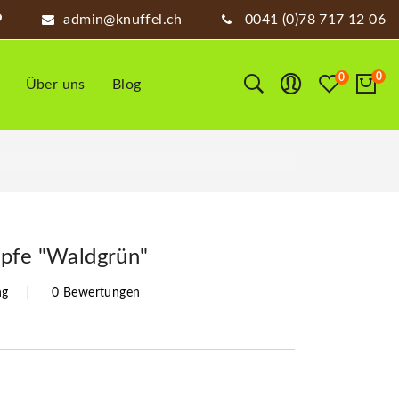
admin@knuffel.ch
0041 (0)78 717 12 06
0
0
Über uns
Blog
pfe "Waldgrün"
ng
0 Bewertungen