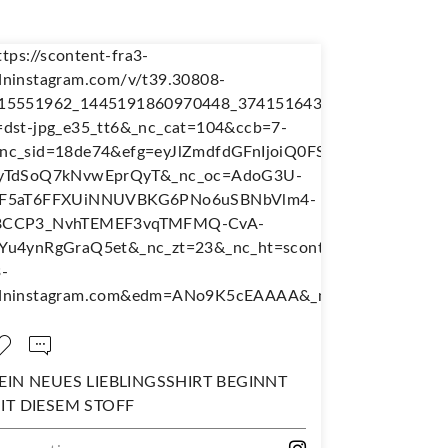
EIN NEUES LIEBLINGSSHIRT BEGINNT
NÄH DIR D
IT DIESEM STOFF
WANDERJU