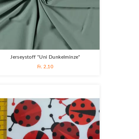
Jerseystoff "Uni Dunkelminze"
Fr. 2,10