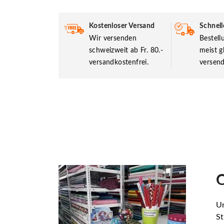
Kostenloser Versand
Schnell
Wir versenden
Bestel
schweizweit ab Fr. 80.-
meist g
versandkostenfrei.
versend
O
Un
St