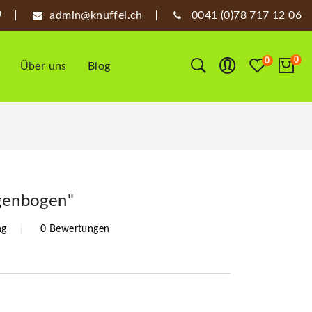
admin@knuffel.ch
0041 (0)78 717 12 06
0
0
Über uns
Blog
egenbogen"
ng
0 Bewertungen