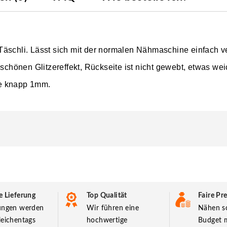
ne Täschli. Lässt sich mit der normalen Nähmaschine einfach v
 schönen Glitzereffekt, Rückseite ist nicht gewebt, etwas we
ke knapp 1mm.
e Lieferung
Top Qualität
Faire Pre
lungen werden
Wir führen eine
Nähen so
leichentags
hochwertige
Budget m