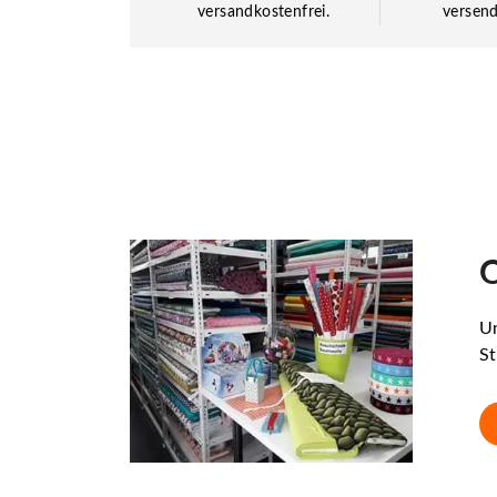
versandkostenfrei.
versend
O
Un
St