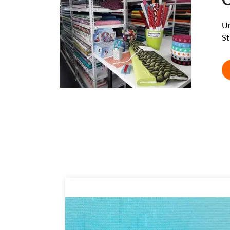
O
Un
St