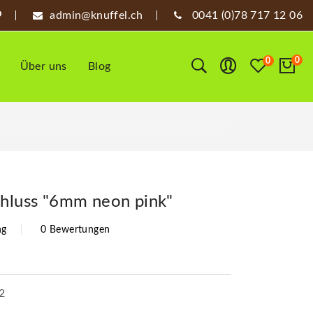
admin@knuffel.ch
0041 (0)78 717 12 06
0
0
Über uns
Blog
chluss "6mm neon pink"
ng
0 Bewertungen
2