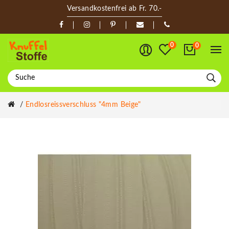
Versandkostenfrei ab Fr. 70.-
0
0
Endlosreissverschluss "4mm Beige"