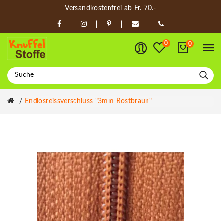
Versandkostenfrei ab Fr. 70.-
0
0
Endlosreissverschluss "3mm Rostbraun"