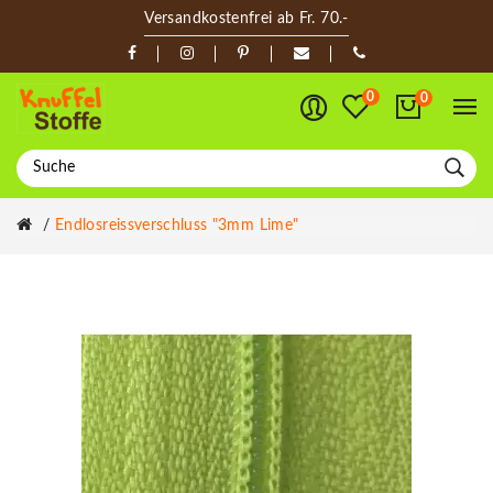
Versandkostenfrei ab Fr. 70.-
0
0
Endlosreissverschluss "3mm Lime"