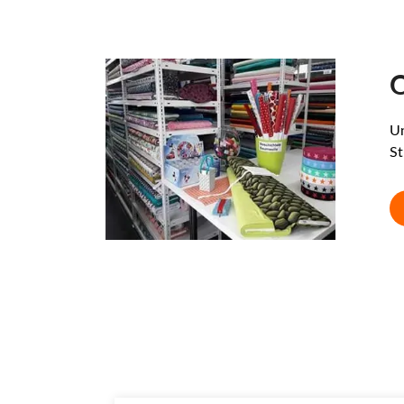
O
Un
St