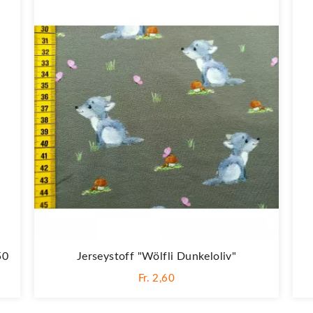
50
Jerseystoff "Wölfli Dunkeloliv"
Fr. 2,60