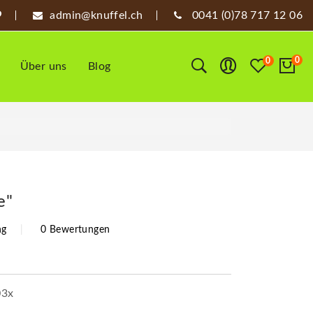
admin@knuffel.ch
0041 (0)78 717 12 06
0
0
Über uns
Blog
e"
ng
0 Bewertungen
03x