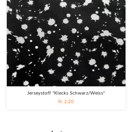
Jerseystoff "Klecks Schwarz/weiss"
Fr. 2,20