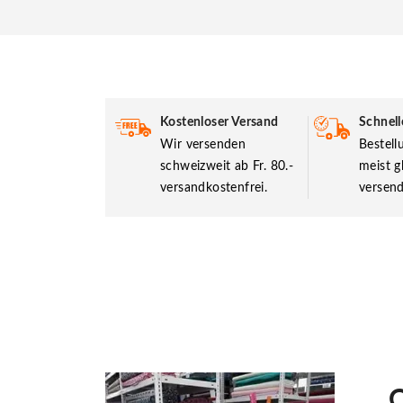
Kostenloser Versand
Schnell
Wir versenden
Bestel
schweizweit ab Fr. 80.-
meist g
versandkostenfrei.
versend
O