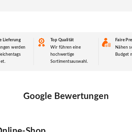
e Lieferung
Top Qualität
Faire Pre
lungen werden
Wir führen eine
Nähen so
leichentags
hochwertige
Budget m
et.
Sortimentsauswahl.
Google Bewertungen
nline-Shop