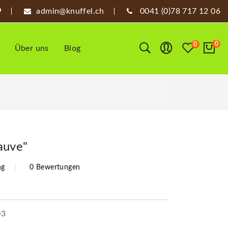
admin@knuffel.ch
0041 (0)78 717 12 06
0
0
Über uns
Blog
auve"
ng
0 Bewertungen
03