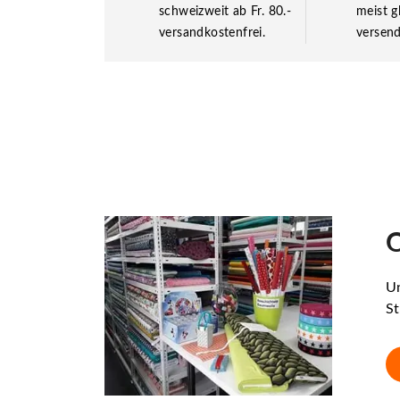
schweizweit ab Fr. 80.-
meist g
versandkostenfrei.
versend
O
Un
St