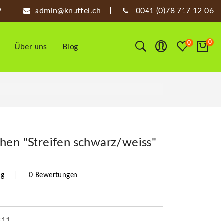
admin@knuffel.ch
0041 (0)78 717 12 06
0
0
Über uns
Blog
hen "Streifen schwarz/weiss"
ng
0 Bewertungen
311