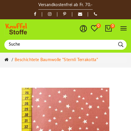
Versandkostenfrei ab Fr. 70.-
0
0
Beschichtete Baumwolle "Sternli Terrakotta"