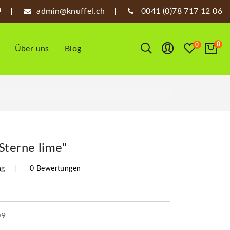
admin@knuffel.ch
0041 (0)78 717 12 06
0
0
Über uns
Blog
Sterne lime"
ng
0 Bewertungen
09