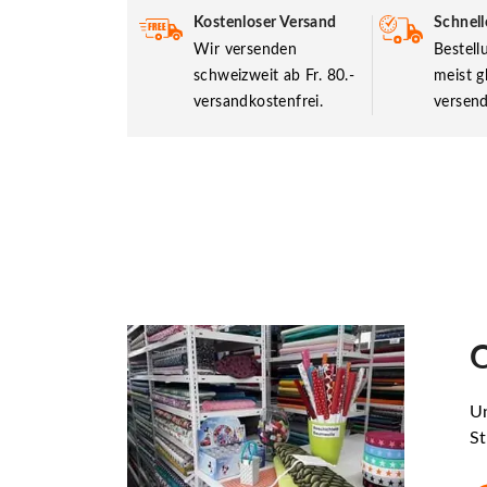
Kostenloser Versand
Schnell
Wir versenden
Bestel
schweizweit ab Fr. 80.-
meist g
versandkostenfrei.
versend
O
Un
St