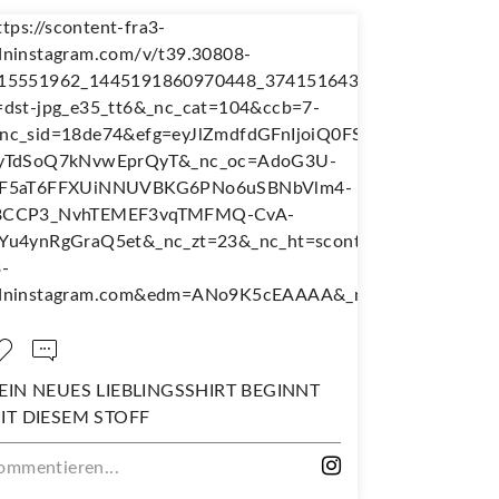
 LIEBLINGSSHIRT BEGINNT
NÄH DIR DEINEN EIG
 STOFF
WANDERJUPE!
n...
Kommentieren...