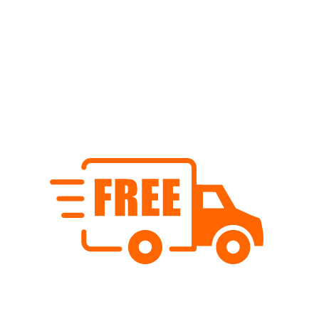
Bestellmenge/Preis:
Der Preis (Fr. 2.70) bezieht sich auf 10cm Stofflänge. Wenn
Sie z.B. einen Meter bestellen möchten, müssen Sie bei der
Bestellmenge '10' eingeben.
Die Mindestbestellmenge ist
20cm. Der schwarze Stoff wird natürlich am Stück geliefert.
Kostenloser Versand
Wir versenden schweizweit ab Fr. 80.- versandkostenfrei.