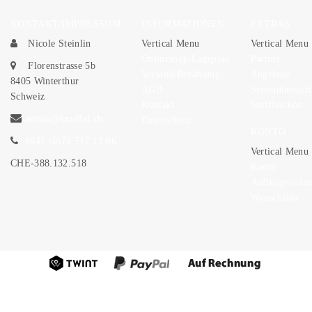
KONTAKT/IMPRESSUM
INFORMATIONEN
EXTRAS
Nicole Steinlin
Vertical Menu
Vertical Menu
Onlineshop/Lageplan
Partner
Florenstrasse 5b
Versand/Bezahlung
Angebote
8405 Winterthur
AGB
Seitenübersich
Schweiz
Kontakt
Stofflexikon
admin@knuffel.ch
Datenschutz
KONTO
0041 (0)78 717 12 06
Vertical Menu
CHE-388.132.518
Konto
Auftragsverlau
Wunschliste