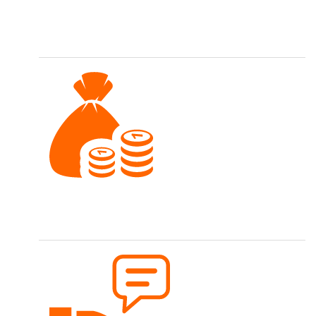
Top Qualität
Wir führen eine hochwertige Sortimentsauswahl.
Faire Preise
Nähen soll für jedes Budget möglich sein.