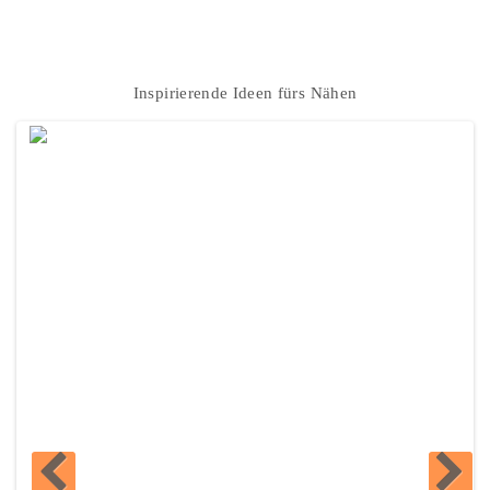
Instagram
Inspirierende Ideen fürs Nähen
EXKLUSIVE MUSSELIN STOFFE - NUR BEI KNUFFEL!
Kommentieren...