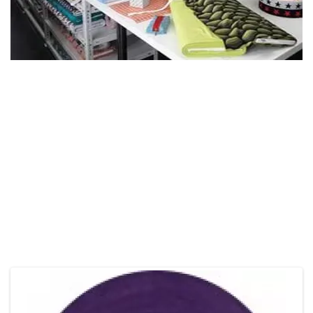
Online-Shop
Unser Stoffgeschäft befindet sich in Winterthur-Seen. Wir führen
eine schöne Auswahl an verschiedenen Stoffen. Stöbere online durchs
Nähparadies. Bei Fragen darfst du gerne mit uns Kontakt aufnehmen.
Stoffgeschäft
Kontakt
Das Könnte Dir Auch Gefallen
Unsere Empfehlungen