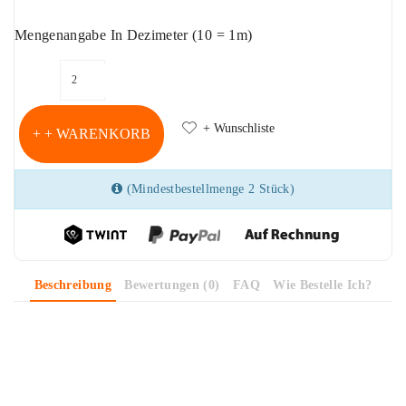
Mengenangabe In Dezimeter (10 = 1m)
+ Wunschliste
+ WARENKORB
(Mindestbestellmenge 2 Stück)
Beschreibung
Bewertungen (0)
FAQ
Wie Bestelle Ich?
Baumwollstoff "Matheformeln schwarz"
Dieser amerikanische Baumwollstoff ist aus 100% Baumwolle.
Breite: ca. 110cm.