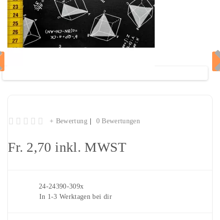
Baumwollstoff "Matheformeln schwarz"
+ Bewertung
0 Bewertungen
Fr. 2,70
inkl. MWST
Artikelnr.
24-24390-309x
Lieferung
In 1-3 Werktagen bei dir