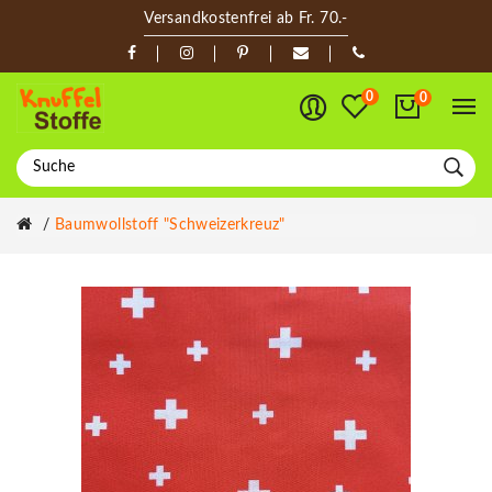
Versandkostenfrei ab Fr. 70.-
0
0
Baumwollstoff "Schweizerkreuz"