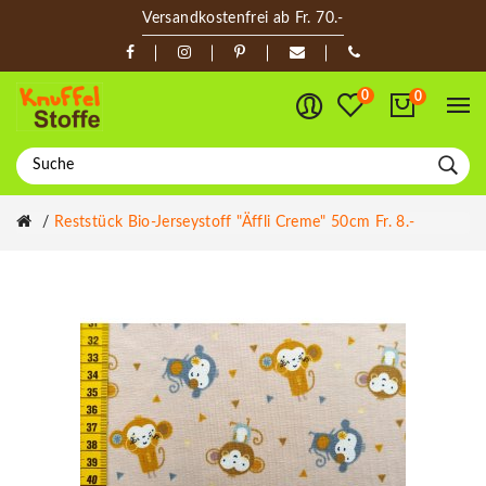
Versandkostenfrei ab Fr. 70.-
0
0
Reststück Bio-Jerseystoff "Äffli Creme" 50cm Fr. 8.-